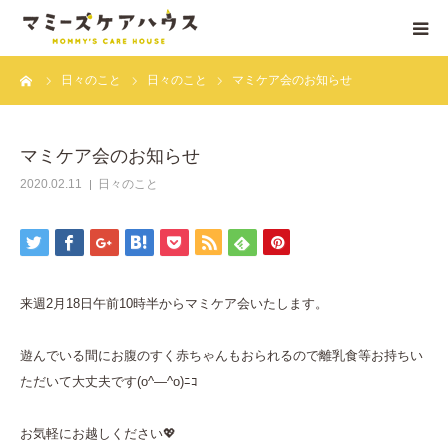
ーム
日々のこと
日々のこと
マミケア会のお知らせ
はじめまして
マミーズ誕生秘話
マミケア会のお知らせ
2020.02.11
日々のこと
産後ケア
ママの居場所
来週2月18日午前10時半からマミケア会いたします。
アクセス
遊んでいる間にお腹のすく赤ちゃんもおられるので離乳食等お持ちい
よくある質問
ただいて大丈夫です(o^―^o)ﾆｺ
お問い合わせ
お気軽にお越しください💖